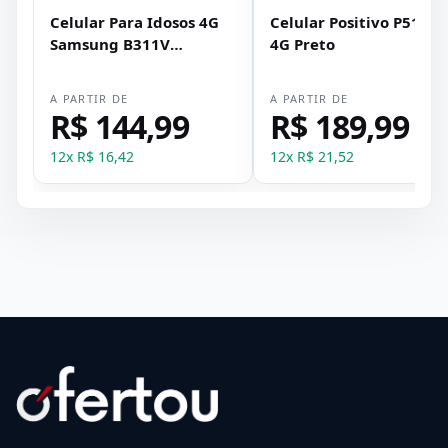
Celular Para Idosos 4G
Celular Positivo P51 Fli
Samsung B311V
4G Preto
Vermelho
A PARTIR DE
A PARTIR DE
R$ 144,99
R$ 189,99
12
x
R$ 16,42
12
x
R$ 21,52