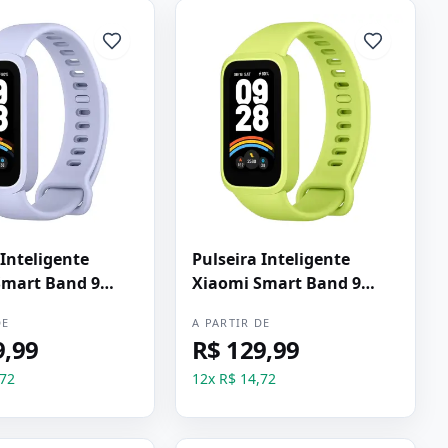
 Inteligente
Pulseira Inteligente
Smart Band 9
Xiaomi Smart Band 9
 Roxo
Active - Verde
DE
A PARTIR DE
9,99
R$ 129,99
,72
12
x
R$ 14,72