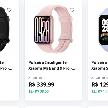
te
Pulseira Inteligente
Pulseira
Pro -
Xiaomi Mi Band 9 Pro -
Xiaomi 
Rosa Dourado
Active -
A PARTIR DE
A PARTIR 
R$ 339,99
R$ 12
12
x
R$ 38,50
12
x
R$ 14