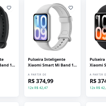
te
Pulseira Inteligente
Pulseira
Band 10
Xiaomi Smart Mi Band 10
Xiaomi 
Pro - Prata
Pro - Pre
A PARTIR DE
A PARTIR 
R$ 374,99
R$ 37
12
x
R$ 42,47
12
x
R$ 42