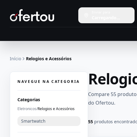
Enviar para
Carregando...
Início
Relogios e Acessórios
Relogi
NAVEGUE NA CATEGORIA
Compare
55 produto
Categorias
do
Ofertou
.
Eletronicos
/
Relogios e Acessórios
Smartwatch
55
produtos encontrad