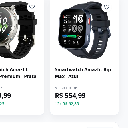
tch Amazfit
Smartwatch Amazfit Bip
 Premium - Prata
Max - Azul
DE
A PARTIR DE
9,99
R$ 554,99
,25
12
x
R$ 62,85