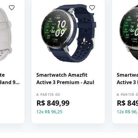
te
Smartwatch Amazfit
Smartwa
Band 9
Active 3 Premium - Azul
Active 3
A PARTIR DE
A PARTIR 
R$ 849,99
R$ 84
12
x
R$ 96,25
12
x
R$ 96