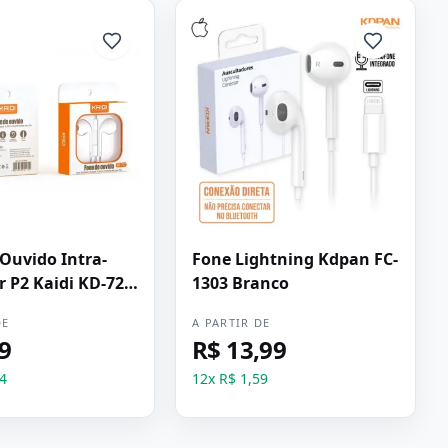
Ouvido Intra-
Fone Lightning Kdpan FC-
r P2 Kaidi KD-727
1303 Branco
DE
A PARTIR DE
99
R$ 13,99
4
12
x
R$ 1,59