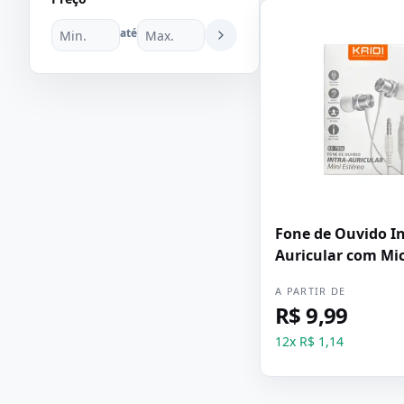
até
Fone de Ouvido I
Auricular com Mi
Kaidi KD-7006 Br
A PARTIR DE
R$ 9,99
12
x
R$ 1,14