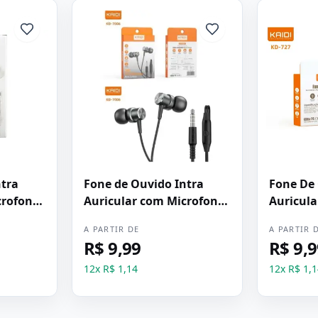
ntra
Fone de Ouvido Intra
Fone De 
crofone
Auricular com Microfone
Auricula
anco
Kaidi KD-7006 Preto
Branco
A PARTIR DE
A PARTIR 
R$ 9,99
R$ 9,
12
x
R$ 1,14
12
x
R$ 1,1