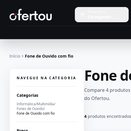
Enviar para
Carregando...
Início
Fone de Ouvido com fio
Fone d
NAVEGUE NA CATEGORIA
Compare
4 produtos
Categorias
do
Ofertou
.
Informática
/
Multimídia
/
Fones de Ouvido
/
Fone de Ouvido com fio
4
produtos encontrado
Preço