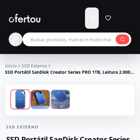
Enviar
para
Carregando...
Buscar produtos
Início
SSD Externo
SSD Portátil SanDisk Creator Series PRO 1TB, Leitura 2.000
MB/s - SDSSDE81C-1T00-G25 Azul
SSD EXTERNO
SSD Portátil SanDisk Creator Series