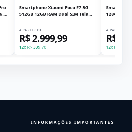
Pro
Smartphone Xiaomi Poco F7 5G
Smartphone
6.9"
512GB 12GB RAM Dual SIM Tela
128GB 4GB 
6.83" - Prata
6.88" - Pret
A PARTIR DE
A PARTIR DE
R$ 2.999,99
R$ 69
12
x
R$ 339,70
12
x
R$ 79,27
INFORMAÇÕES IMPORTANTES