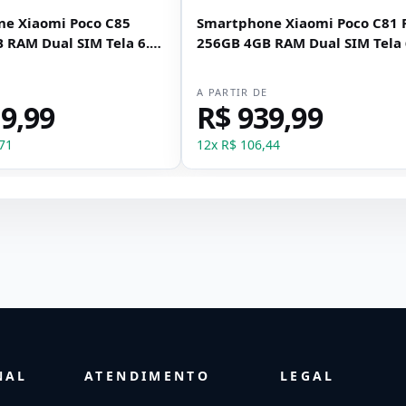
e Xiaomi Poco C85
Smartphone Xiaomi Poco C81 
 RAM Dual SIM Tela 6.9"
256GB 4GB RAM Dual SIM Tela 
- Verde
E
A PARTIR DE
9,99
R$ 939,99
71
12
x
R$ 106,44
NAL
ATENDIMENTO
LEGAL