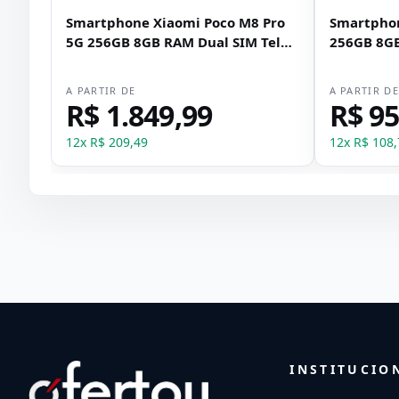
Smartphone Xiaomi Poco M8 Pro
Smartphon
5G 256GB 8GB RAM Dual SIM Tela
256GB 8GB
6.83" - Prata
- Preto
A PARTIR DE
A PARTIR D
R$ 1.849,99
R$ 95
12
x
R$ 209,49
12
x
R$ 108,
INSTITUCIO