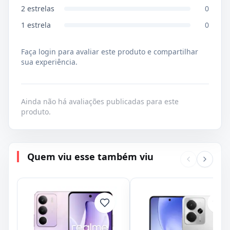
2
estrelas
0
1
estrela
0
Faça login para avaliar este produto e compartilhar
sua experiência.
Ainda não há avaliações publicadas para este
produto.
Quem viu esse também viu