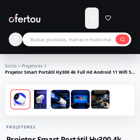
Enviar
para
Carregando...
Buscar produtos
Início
Projetores
Projetor Smart Portátil Hy300 4k Full Hd Android 11 Wifi 5G
Bluetooth
PROJETORES
Projetor Smart Portátil Hy300 4k